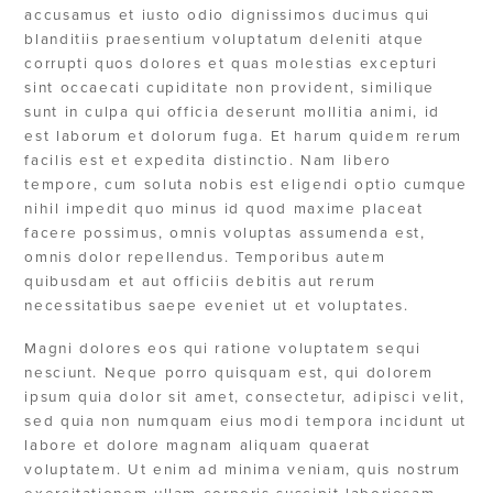
accusamus et iusto odio dignissimos ducimus qui
blanditiis praesentium voluptatum deleniti atque
corrupti quos dolores et quas molestias excepturi
sint occaecati cupiditate non provident, similique
sunt in culpa qui officia deserunt mollitia animi, id
est laborum et dolorum fuga. Et harum quidem rerum
facilis est et expedita distinctio. Nam libero
tempore, cum soluta nobis est eligendi optio cumque
nihil impedit quo minus id quod maxime placeat
facere possimus, omnis voluptas assumenda est,
omnis dolor repellendus. Temporibus autem
quibusdam et aut officiis debitis aut rerum
necessitatibus saepe eveniet ut et voluptates.
Magni dolores eos qui ratione voluptatem sequi
nesciunt. Neque porro quisquam est, qui dolorem
ipsum quia dolor sit amet, consectetur, adipisci velit,
sed quia non numquam eius modi tempora incidunt ut
labore et dolore magnam aliquam quaerat
voluptatem. Ut enim ad minima veniam, quis nostrum
exercitationem ullam corporis suscipit laboriosam,