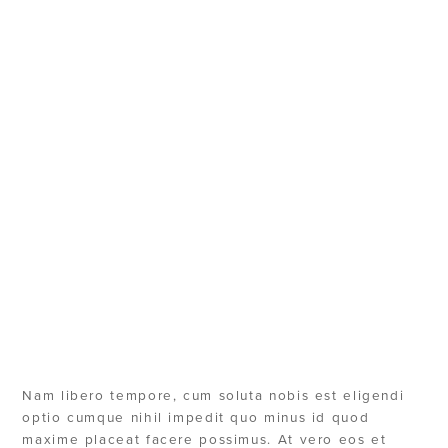
The Rock
Music Era
TREND
MERCHANT MUSIC
Nam libero tempore, cum soluta nobis est eligendi
optio cumque nihil impedit quo minus id quod
maxime placeat facere possimus. At vero eos et